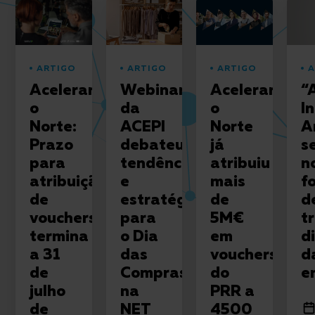
Slider Gallery
ARTIGO
ARTIGO
ARTIGO
A
Acelerar
Webinar
Acelerar
“
o
da
o
I
Norte:
ACEPI
Norte
Ar
Prazo
debateu
já
s
para
tendências
atribuiu
n
atribuição
e
mais
f
de
estratégias
de
d
vouchers
para
5M€
t
termina
o Dia
em
di
a 31
das
vouchers
d
de
Compras
do
e
julho
na
PRR a
de
NET
4500