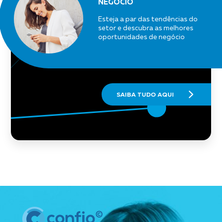
NEGÓCIO
Esteja a par das tendências do
setor e descubra as melhores
oportunidades de negócio
SAIBA TUDO AQUI
Selo Confio