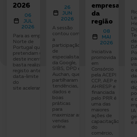
2026
empresas
26
Ri
da
JUN
06
Le
2026
região
JUL
He
2026
A sessão
Di
08
contou com
Te
Para as empresas do
MAI
a
da
Norte de
2026
participação
D
Portugal que ainda
de
Iniciativa
Po
pretendam usufruir
especialistas
promovida
pa
deste incentivo,
da Google,
em
vi
basta realizar o
SIBS, DPD e
Consórcio
o 
registo antes da
Auchan, que
pela ACEPI
da
data-limite através
partilharam
CCP, AEP e
ec
do
tendências,
AHRESP e
dig
site aceleraronorte.pt.
dados e
financiada
po
boas
pelo PRR é
e 
práticas
uma das
im
para
maiores
IA
maximizar as
ações de
ge
vendas
capacitação
e 
online.
do
comércio,